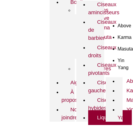
Boutique
Ciseaux
Collections
amincisseurs
Above
Ciseaux
Above
Karma
de
Masuta
Karma
barbier
Yin
Ciseaux
Masuta
Yang
droits
Yin
Ciseaux
Yang
Accessoires
pivotants
Ab
Aiguisage
Ciseaux
gauchers
Ka
À
propos
Ciseaux
Ma
hybides
Nous
Yi
joindre
Liquidation
Yang