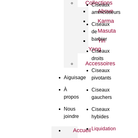
Collections
Ciseaux
Above
amincisseurs
Karma
Ciseaux
Masuta
de
barbier
Yin
Yang
Ciseaux
droits
Accessoires
Ciseaux
Aiguisage
pivotants
À
Ciseaux
propos
gauchers
Nous
Ciseaux
joindre
hybides
Liquidation
Accueil