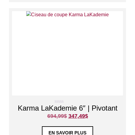
Karma LaKademie 6″ | Pivotant
0
s
694,99
$
347,49
$
u
r
5
EN SAVOIR PLUS