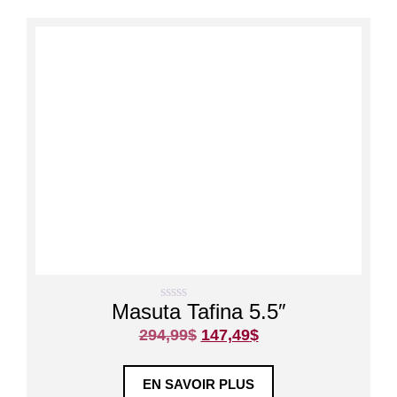
Masuta Tafina 5.5″
0
s
294,99
$
147,49
$
u
r
5
EN SAVOIR PLUS