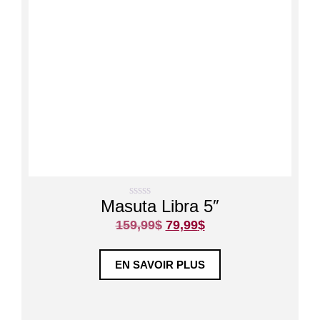
Masuta Libra 5″
0
s
159,99
$
79,99
$
u
r
5
EN SAVOIR PLUS