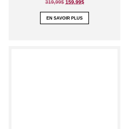
319,99
$
159,99
$
u
r
5
EN SAVOIR PLUS