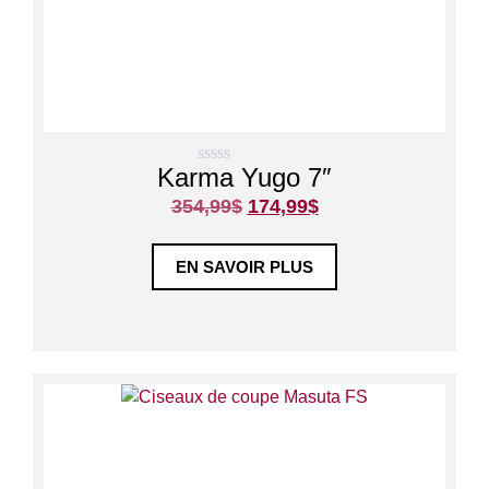
Karma Yugo 7″
0
s
354,99
$
174,99
$
u
r
5
EN SAVOIR PLUS