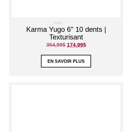
Karma Yugo 6″ 10 dents |
0
s
Texturisant
u
r
354,99
$
174,99
$
5
EN SAVOIR PLUS