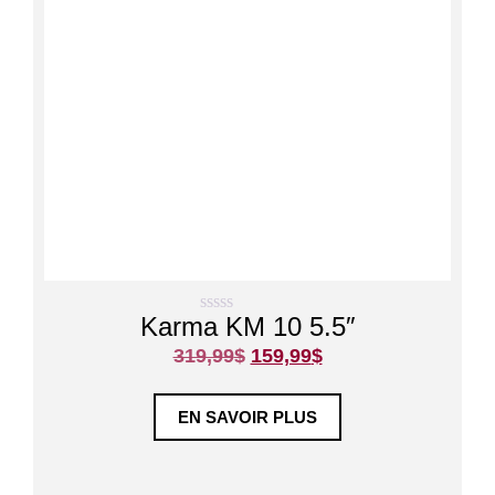
Karma KM 10 5.5″
0
s
319,99
$
159,99
$
u
r
5
EN SAVOIR PLUS