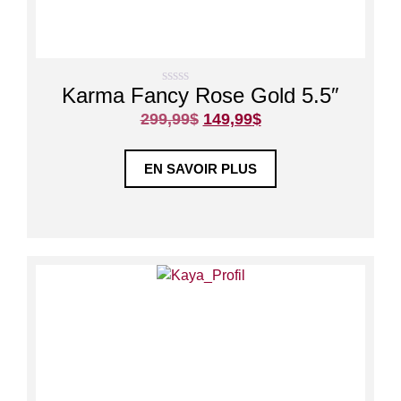
Karma Fancy Rose Gold 5.5″
0
s
299,99
$
149,99
$
u
r
5
EN SAVOIR PLUS