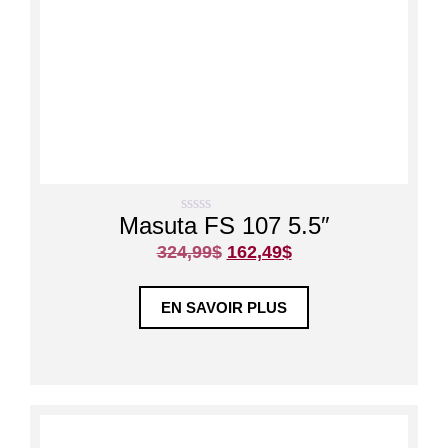
Masuta FS 107 5.5″
0
s
324,99
$
162,49
$
u
r
5
EN SAVOIR PLUS