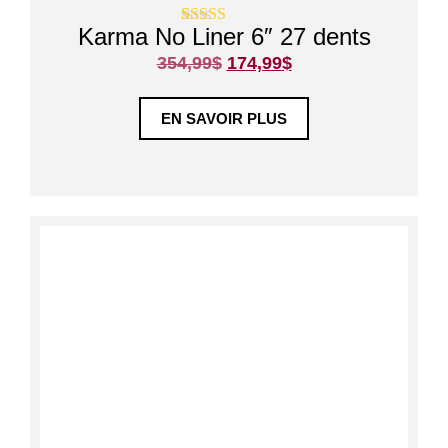
Karma No Liner 6″ 27 dents
Noté
2
5
sur 5
basé sur
354,99
$
174,99
$
notations
client
EN SAVOIR PLUS