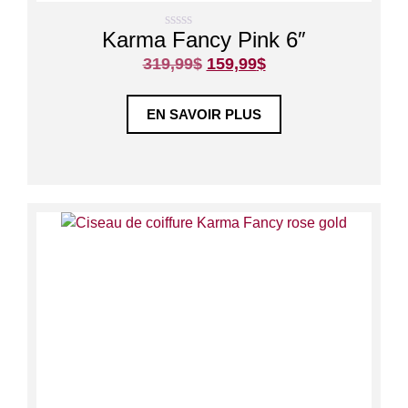
Karma Fancy Pink 6″
0
s
319,99
$
159,99
$
u
r
5
EN SAVOIR PLUS