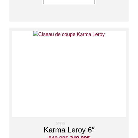
Karma Leroy 6″
0
s