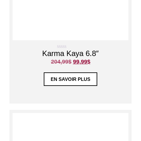
Karma Kaya 6.8″
0
s
204,99
$
99,99
$
u
r
5
EN SAVOIR PLUS