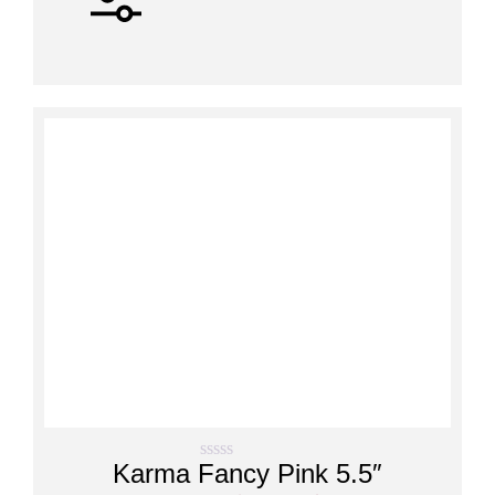
Karma Fancy Pink 5.5″
0
s